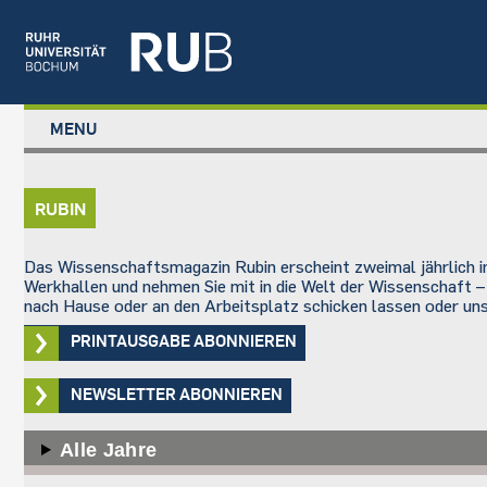
Left
MENU
study
Main
STUDIUM
menu
navigation
FORSCHUNG
RUBIN
TRANSFER
NEWS
Das Wissenschaftsmagazin Rubin erscheint zweimal jährlich im
ÜBER UNS
Werkhallen und nehmen Sie mit in die Welt der Wissenschaft –
nach Hause oder an den Arbeitsplatz schicken lassen oder uns
EINRICHTUNGEN
PRINTAUSGABE ABONNIEREN
NEWSLETTER ABONNIEREN
Alle Jahre