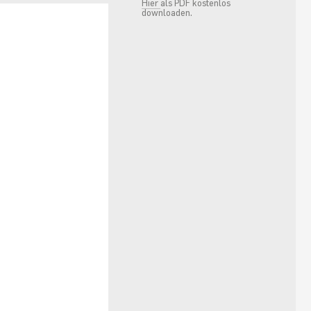
Hier
als PDF kostenlos
downloaden.