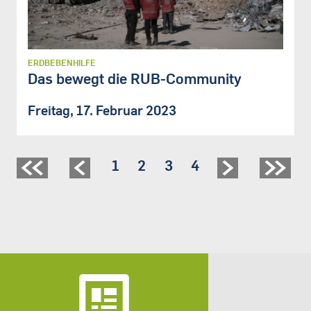
ERDBEBENHILFE
Das bewegt die RUB-Community
Freitag, 17. Februar 2023
Seite
1
Seite
2
Seite
3
Seite
4
Seitennummerierung