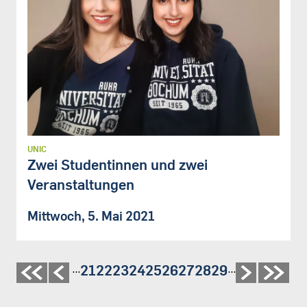
UNIC
Zwei Studentinnen und zwei
Veranstaltungen
Mittwoch, 5. Mai 2021
Seite
21
Seite
22
Seite
23
Seite
24
Seite
25
Seite
26
Seite
27
Seite
28
Seite
29
…
…
Seitennummerierung