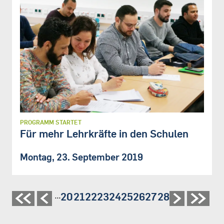
PROGRAMM STARTET
Für mehr Lehrkräfte in den Schulen
Montag, 23. September 2019
Seite
20
Seite
21
Seite
22
Seite
23
Seite
24
Seite
25
Seite
26
Seite
27
Seite
28
…
Seitennummerierung